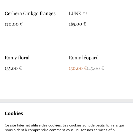
Gerbera Ginkgo franges
LUNE #2
170,00 €
165,00 €
%
Romy floral
Romy léopard
135,00 €
130,00 €
145,00 €
Cookies
Contactez-moi
CGV
Politique de
Boutique en ligne
Ce site Internet utilise des cookies. Les cookies sont de petits fichiers qui
confidentialité
nous aident à comprendre comment vous utilisez nos services afin